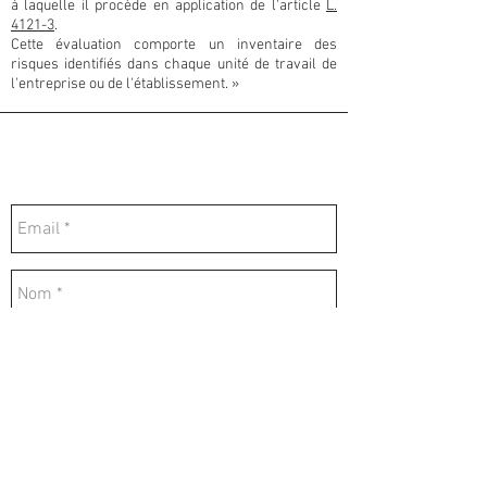
à laquelle il procède en application de l'article
L.
4121-3
.
Cette évaluation comporte un inventaire des
risques identifiés dans chaque unité de travail de
l'entreprise ou de l'établissement. »
Contactez-nous